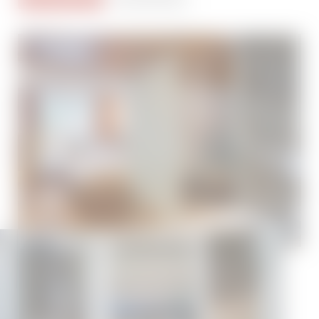
Gutscheine
Jesacherhof Treuepass
Anfragen
Buchen
AKTIVURLAUB
GOURMETKÜCHE
WASSER & WELLNESS