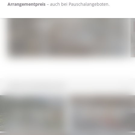
Arrangementpreis
– auch bei Pauschalangeboten.
DZ PANORAMA TALBLICK - NEU
RENOVIERT
172,00 €
ab
pro Person
inkl. Dreiviertelpension
1–2 Personen
|
30 m²
NEWSLETTERANMELDUNG
Unsere Philosophie
Ausgezeichnete Küche