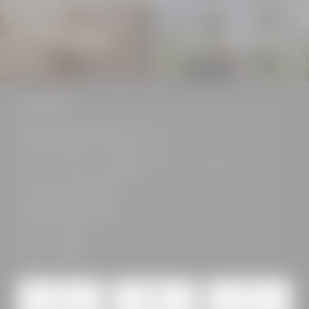
Alpine Urkraft
Ein Herz für Familien
KONTAKT
Alpinhotel Jesacherhof ****S
Familie Jesacher
|
Außerrotte 37
9963 St. Jakob in Defereggen | Tirol
|
Österreich
MwSt.-Nr: ATU66600369
T +43 (0) 4873 5333
info@
jesacherhof.
at