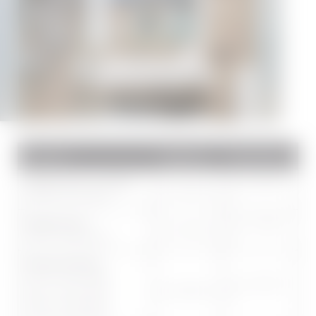
Zeitraum
Tagespreis
Wochenpreis
Spätsommer & Herbst
ab 1.075,00
ab 160,00 €
29.08.–04.10.2026
€
Bergsommer
ab 1.154,00
ab 172,00 €
18.07.–29.08.2026
€
Weisse Wochen
18.12.–23.12.2026
ab 1.267,00
09.01.–30.01.2027
ab 189,00 €
€
20.02.–27.02.2027