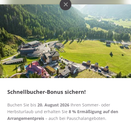
WEITERE ANGEBOTE
Schnellbucher-Bonus sichern!
Buchen Sie bis
20. August 2026
Ihren Sommer- oder
JESACHER´S VERWÖHNWOCHE
Herbsturlaub und erhalten Sie
8 % Ermäßigung auf den
1.075,00 €
ab
pro Person
Arrangementpreis
– auch bei Pauschalangeboten.